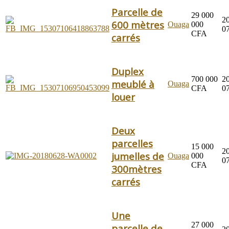
Parcelle de
29 000
2
600 mètres
Ouaga
000
0
CFA
carrés
Duplex
700 000
2
meublé à
Ouaga
CFA
0
louer
Deux
parcelles
15 000
2
jumelles de
Ouaga
000
0
CFA
300mètres
carrés
Une
27 000
parcelle de