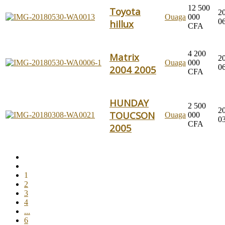
12 500
Toyota
2
Ouaga
000
0
hillux
CFA
4 200
Matrix
2
Ouaga
000
0
2004 2005
CFA
HUNDAY
2 500
2
TOUCSON
Ouaga
000
0
CFA
2005
1
2
3
4
...
6