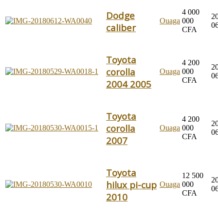
4 000
Dodge
2
Ouaga
000
0
caliber
CFA
Toyota
4 200
2
corolla
Ouaga
000
0
CFA
2004 2005
Toyota
4 200
2
corolla
Ouaga
000
0
CFA
2007
Toyota
12 500
2
hilux pi-cup
Ouaga
000
0
CFA
2010