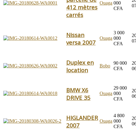
2
Ouaga
000
0
412 mètres
CFA
carrés
3 000
Nissan
2
Ouaga
000
0
versa 2007
CFA
Duplex en
90 000
2
Bobo
CFA
0
location
29 000
BMW X6
2
Ouaga
000
0
DRIVE 35
CFA
4 800
HIGLANDER
2
Ouaga
000
0
2007
CFA