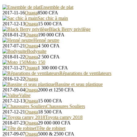
Ensemble de plat
2017-11-16
Ouaga
8500
CFA
Sac chic à main
2017-12-13
Ouaga
15 000
CFA
Black Berry privilège
2018-01-23
Ouaga
190 000
CFA
Henné neutre
2017-07-21
Ouaga
4 500
CFA
Bodysuite
2018-01-22
Ouaga
2 500
CFA
Moto 150
2017-11-27
Ouaga
1 300 000
CFA
Réparations de ventilateurs
2016-12-22
Ouaga
Bassine et seau plastique
2017-09-04
Ouaga
2000 et 1250
CFA
Valise
2017-12-13
Ouaga
15 000
CFA
Chaussures Souliers
2017-12-21
Ouaga
18 500
CFA
Toyota camry 2018
2018-07-23
Ouaga
29 000 000
CFA
Tête de robinet
2017-09-07
Ouaga
5000 & 2500
CFA