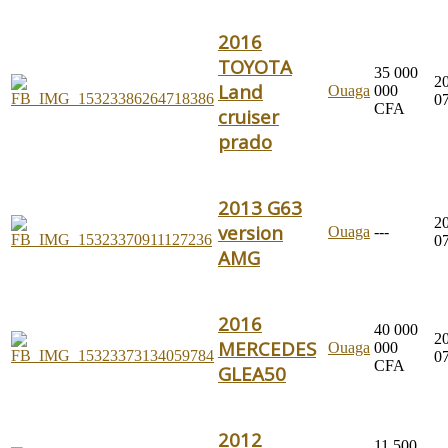
2016
TOYOTA
35 000
2
Land
Ouaga
000
0
CFA
cruiser
prado
2013 G63
2
version
Ouaga
---
0
AMG
2016
40 000
2
MERCEDES
Ouaga
000
0
CFA
GLEA50
2012
11 500