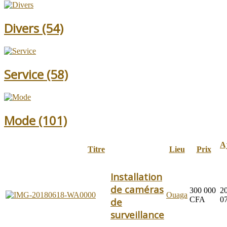
Divers
(54)
Service
(58)
Mode
(101)
A
Titre
Lieu
Prix
Installation
de caméras
300 000
2
Ouaga
CFA
0
de
surveillance