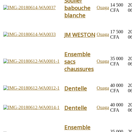
Soulier
14 500
2
babouche
Ouaga
CFA
0
blanche
17 500
2
JM WESTON
Ouaga
CFA
0
Ensemble
35 000
2
sacs
Ouaga
CFA
0
chaussures
40 000
2
Dentelle
Ouaga
CFA
0
40 000
2
Dentelle
Ouaga
CFA
0
Ensemble
35 000
2