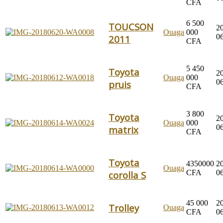
CFA
6 500
TOUCSON
2
Ouaga
000
0
2011
CFA
5 450
Toyota
2
Ouaga
000
0
pruis
CFA
3 800
Toyota
2
Ouaga
000
0
matrix
CFA
Toyota
4350000
2
Ouaga
CFA
0
corolla S
45 000
2
Trolley
Ouaga
CFA
0