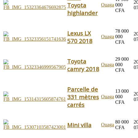
2
Toyota
Ouaga
000
0
CFA
highlander
78 000
Lexus LX
2
Ouaga
000
0
570 2018
CFA
29 000
Toyota
2
Ouaga
000
0
camry 2018
CFA
Parcelle de
13 000
2
331 mètres
Ouaga
000
0
CFA
carrés
80 000
2
Mini villa
Ouaga
CFA
0