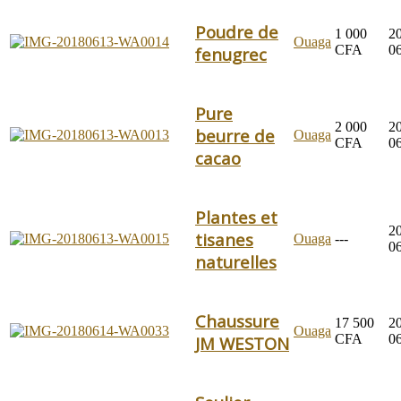
Poudre de
1 000
2
Ouaga
CFA
0
fenugrec
Pure
2 000
2
beurre de
Ouaga
CFA
0
cacao
Plantes et
2
tisanes
Ouaga
---
0
naturelles
Chaussure
17 500
2
Ouaga
CFA
0
JM WESTON