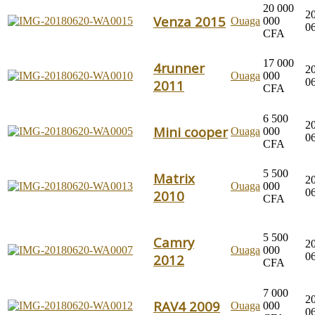
20 000
2
Venza 2015
Ouaga
000
0
CFA
17 000
4runner
2
Ouaga
000
0
2011
CFA
6 500
2
Mini cooper
Ouaga
000
0
CFA
5 500
Matrix
2
Ouaga
000
0
2010
CFA
5 500
Camry
2
Ouaga
000
0
2012
CFA
7 000
2
RAV4 2009
Ouaga
000
0