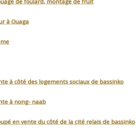
uage de foulard, montage de fruit
our à Ouaga
omme
nte à côté des logements sociaux de bassinko
nte à nong- naab
pé en vente du côté de la cité relais de bassinko