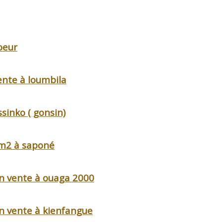
oeur
ente à loumbila
sinko ( gonsin)
 m2 à saponé
n vente à ouaga 2000
n vente à kienfangue