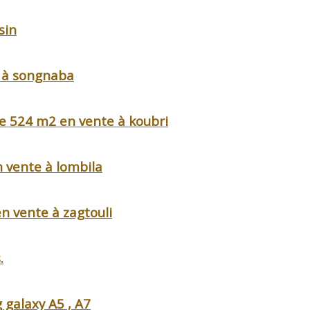
sin
n à songnaba
de 524 m2 en vente à koubri
 vente à lombila
n vente à zagtouli
.
galaxy A5 , A7