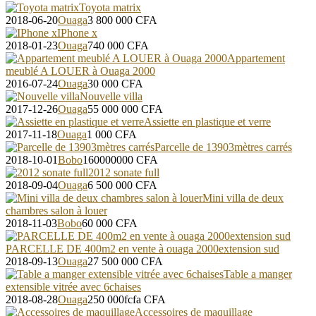
Toyota matrix
2018-06-20
Ouaga
3 800 000
CFA
IPhone x
2018-01-23
Ouaga
740 000
CFA
Appartement
meublé A LOUER à Ouaga 2000
2016-07-24
Ouaga
30 000
CFA
Nouvelle villa
2017-12-26
Ouaga
55 000 000
CFA
Assiette en plastique et verre
2017-11-18
Ouaga
1 000
CFA
Parcelle de 13903mètres carrés
2018-10-01
Bobo
160000000
CFA
2012 sonate full
2018-09-04
Ouaga
6 500 000
CFA
Mini villa de deux
chambres salon à louer
2018-11-03
Bobo
60 000
CFA
PARCELLE DE 400m2 en vente à ouaga 2000extension sud
2018-09-13
Ouaga
27 500 000
CFA
Table a manger
extensible vitrée avec 6chaises
2018-08-28
Ouaga
250 000fcfa
CFA
Accessoires de maquillage