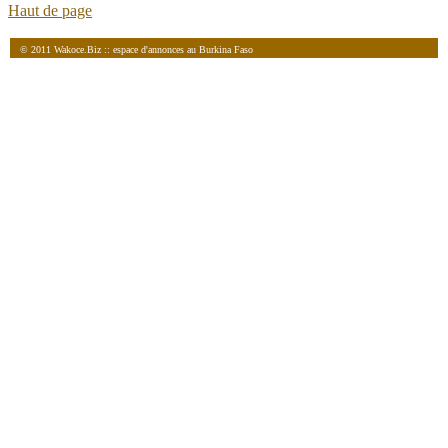
Haut de page
© 2011 Wakoce.Biz :: espace d'annonces au Burkina Faso