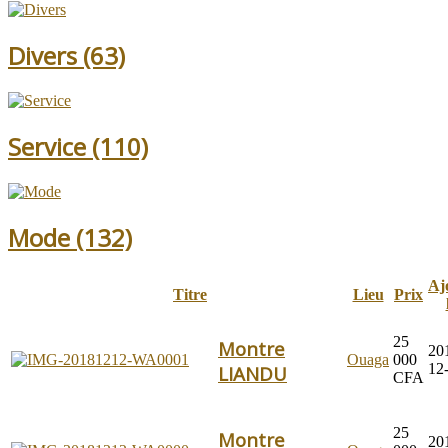
Divers
(63)
Service
(110)
Mode
(132)
Aj
Titre
Lieu
Prix
25
Montre
20
Ouaga
000
12
LIANDU
CFA
25
Montre
20