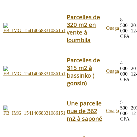
Parcelles de
8
320 m2 en
500
20
Ouaga
000
12
vente à
CFA
loumbila
Parcelles de
4
315 m2 à
000
20
Ouaga
000
12
bassinko (
CFA
gonsin)
Une parcelle
5
500
20
nue de 362
Ouaga
000
12
m2 à saponé
CFA