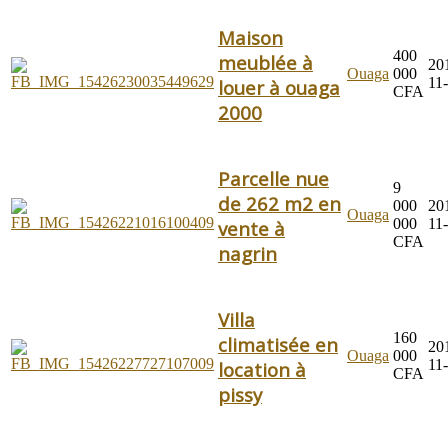
Maison
400
meublée à
20
Ouaga
000
11
louer à ouaga
CFA
2000
Parcelle nue
9
de 262 m2 en
000
20
Ouaga
000
11
vente à
CFA
nagrin
Villa
160
climatisée en
20
Ouaga
000
11
location à
CFA
pissy