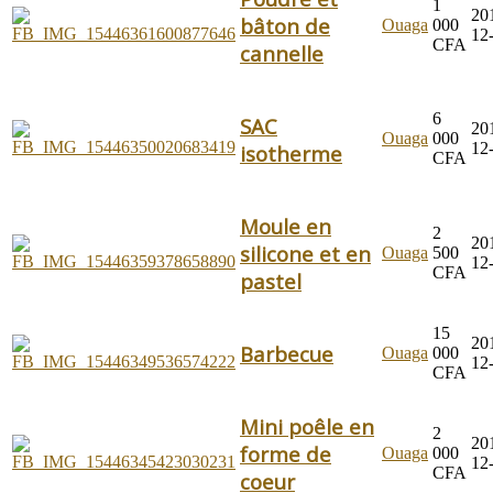
1
20
bâton de
Ouaga
000
12
CFA
cannelle
6
SAC
20
Ouaga
000
12
isotherme
CFA
Moule en
2
20
silicone et en
Ouaga
500
12
CFA
pastel
15
20
Barbecue
Ouaga
000
12
CFA
Mini poêle en
2
20
forme de
Ouaga
000
12
CFA
coeur