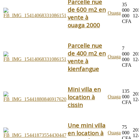
Parcelle nue
35
de 600 m2 en
000
20
Ouaga
000
12
vente à
CFA
ouaga 2000
Parcelle nue
7
de 400 m2 en
000
20
Ouaga
000
12
vente à
CFA
kienfangue
Mini villa en
135
20
location à
Ouaga
000
12
CFA
cissin
Une mini villa
75
20
en location à
Ouaga
000
12
CFA