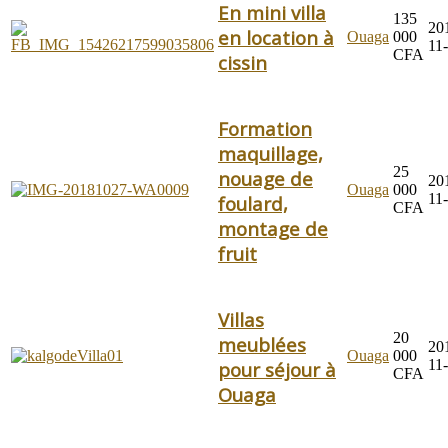
En mini villa
135
20
en location à
Ouaga
000
11
CFA
cissin
Formation
maquillage,
25
nouage de
20
Ouaga
000
11
foulard,
CFA
montage de
fruit
Villas
20
meublées
20
Ouaga
000
11
pour séjour à
CFA
Ouaga