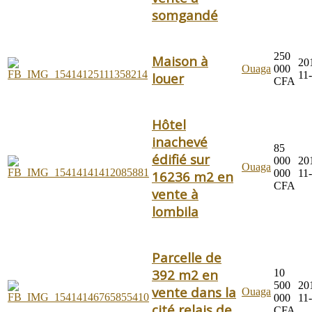
somgandé
250
Maison à
20
Ouaga
000
11
louer
CFA
Hôtel
inachevé
85
édifié sur
000
20
Ouaga
000
11
16236 m2 en
CFA
vente à
lombila
Parcelle de
392 m2 en
10
500
20
vente dans la
Ouaga
000
11
cité relais de
CFA