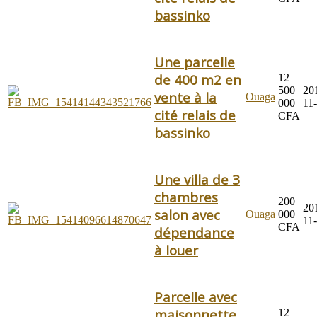
bassinko
Une parcelle
de 400 m2 en
12
500
20
vente à la
Ouaga
000
11
cité relais de
CFA
bassinko
Une villa de 3
chambres
200
20
salon avec
Ouaga
000
11
CFA
dépendance
à louer
Parcelle avec
maisonnette
12