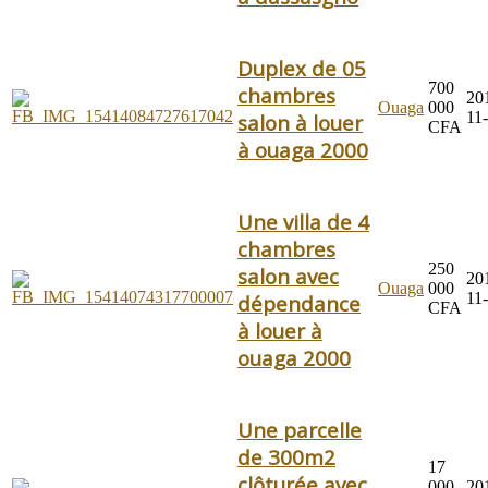
Duplex de 05
700
chambres
20
Ouaga
000
11
salon à louer
CFA
à ouaga 2000
Une villa de 4
chambres
250
salon avec
20
Ouaga
000
11
dépendance
CFA
à louer à
ouaga 2000
Une parcelle
de 300m2
17
clôturée avec
000
20