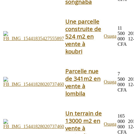
songnaba
Une parcelle
construite de
11
500
20
524 m2 en
Ouaga
000
12
vente à
CFA
koubri
Parcelle nue
7
de 341m2 en
500
20
Ouaga
000
12
vente à
CFA
lombila
Un terrain de
165
13000 m2 en
000
20
Ouaga
000
12
vente à
CFA