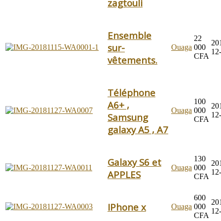
zagtouli
Ensemble
22
20
sur-
Ouaga
000
12
CFA
vêtements.
Téléphone
100
A6+ ,
20
Ouaga
000
12
Samsung
CFA
galaxy A5 , A7
130
Galaxy S6 et
20
Ouaga
000
12
APPLES
CFA
600
20
IPhone x
Ouaga
000
12
CFA