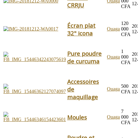
Ouaga
000
12
CRRJU
CFA
120
Écran plat
20
Ouaga
000
12
32" icona
CFA
1
Pure poudre
20
Ouaga
000
12
de curcuma
CFA
Accessoires
500
20
de
Ouaga
CFA
12
maquillage
7
20
Moules
Ouaga
000
12
CFA
Poudre et