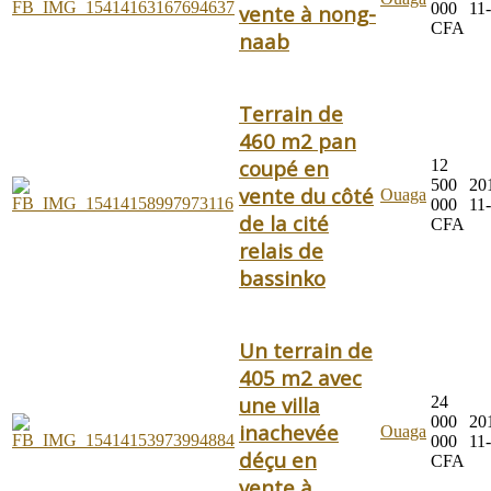
000
11
vente à nong-
CFA
naab
Terrain de
460 m2 pan
coupé en
12
500
20
vente du côté
Ouaga
000
11
de la cité
CFA
relais de
bassinko
Un terrain de
405 m2 avec
une villa
24
000
20
inachevée
Ouaga
000
11
déçu en
CFA
vente à