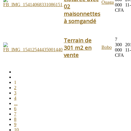
Ouaga
000
11
02
CFA
maisonnettes
à somgandé
Terrain de
7
300
20
301 m2 en
Bobo
000
11
vente
CFA
1
2
3
4
...
6
7
8
9
10