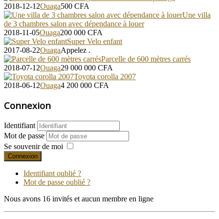
2018-12-12
Ouaga
500
CFA
Une villa
de 3 chambres salon avec dépendance à louer
2018-11-05
Ouaga
200 000
CFA
Super Velo enfant
2017-08-22
Ouaga
Appelez
.
Parcelle de 600 mètres carrés
2018-07-12
Ouaga
29 000 000
CFA
Toyota corolla 2007
2018-06-12
Ouaga
4 200 000
CFA
Connexion
Identifiant
Mot de passe
Se souvenir de moi
Connexion
Identifiant oublié ?
Mot de passe oublié ?
Nous avons 16 invités et aucun membre en ligne