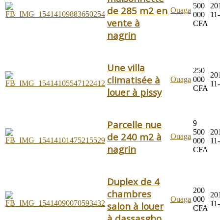
500
20
de 285 m2 en
Ouaga
000
11
vente à
CFA
nagrin
Une villa
250
20
climatisée à
Ouaga
000
11
CFA
louer à pissy
Parcelle nue
9
500
20
de 240 m2 à
Ouaga
000
11
nagrin
CFA
Duplex de 4
200
chambres
20
Ouaga
000
11
salon à louer
CFA
à dassasgho