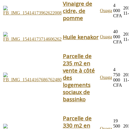
Vinaigre de
4
20
cidre, de
Ouaga
000
11
CFA
pomme
40
20
Huile kenakor
Ouaga
000
11
CFA
Parcelle de
235 m2 en
vente à côté
4
750
20
des
Ouaga
000
11
logements
CFA
sociaux de
bassinko
Parcelle de
19
330 m2 en
500
20
Ouaga